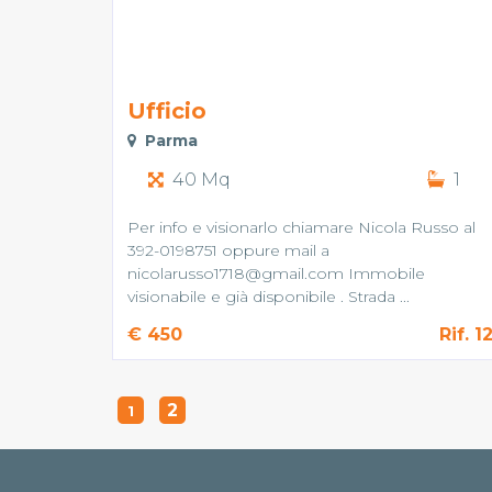
Ufficio
Parma
40 Mq
1
Per info e visionarlo chiamare Nicola Russo al
392-0198751 oppure mail a
nicolarusso1718@gmail.com Immobile
visionabile e già disponibile . Strada ...
€ 450
Rif. 1
2
1