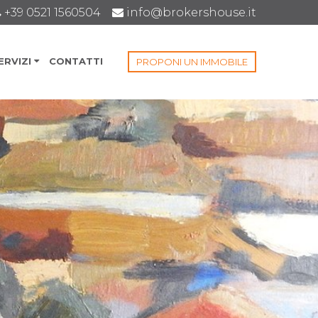
+39 0521 1560504
info@brokershouse.it
ERVIZI
CONTATTI
PROPONI UN IMMOBILE