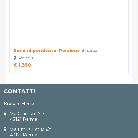
Semindipendente, Porzione di casa
Parma
€ 1.350
CONTATTI
Brokers House
Via Gramsci 7/D
43121 Parma
Via Emilia Est 133/A
43121 Parma