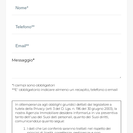
Messaggio*
*I campi sono obbligatori
**E' obbligatorio indicare almeno un recapito, telefono o email
In ottemperanza agli obblighi giuridici dettati dal legislatore a
tutela della Privacy (arti 3 del D. Lgs. n. 196 del 30 giugno 2003), la
nostra Agenzia Immobiliare desidera informarLa in via preventiva
tanto dell'uso dei Suoi dati personali, quanto dei Suoi diritti,
comunicandoLe quanto segue:
I dati che Lei conferirà saranno trattati nel rispetto dei
principi di liceità, correttezza, pertinenza e non