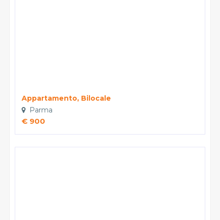
vendita diretta o delle ricerche di mercato; negli altri casi,
l'opposizione presuppone un motivo legittimo.
Appartamento, Bilocale
Parma
€ 900