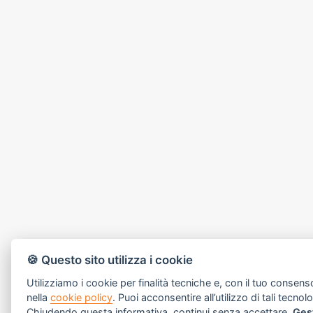
🍪 Questo sito utilizza i cookie
Utilizziamo i cookie per finalità tecniche e, con il tuo consens
nella
cookie policy
. Puoi acconsentire all’utilizzo di tali tecnol
Chiudendo questa informativa, continui senza accettare.
Ges