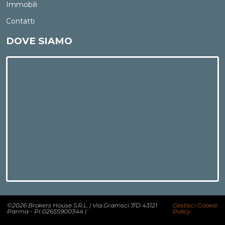
Immobili
Contatti
DOVE SIAMO
©2026 Brokers House S.R.L. | Via Gramsci 7/D 43121
Gestisci Cookie
Parma - PI 02655900344 |
Policy