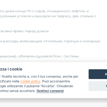
о дома конца 70-х годов, оснащенного лифтом, и
ухонным уголком и выходом на террасу, две спальни с
арковка прямо перед домом.
е расходы, включающие отопление, горячую и холодную
ндиционер, обновлен душевой бокс. Системы
izza i cookie
жённом зеленью, что делает это предложение очень
A
ко всем услугам. Море находится в менее чем 3 км, до
r finalità tecniche e, con il tuo consenso, anche per
еде. В 300 метрах расположены все магазины первой
cificato nella
cookie policy
. Puoi acconsentire
ита-Лигуре, а в 10 км — Портофино.
nologie utilizzando il pulsante “Accetta”. Chiudendo
ontinui senza accettare.
Gestisci consensi
913