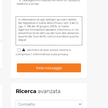
**E' obbligatorio indicare almeno un recapito,
telefono o email
In ottemperanza agli obblighi giuridici dettati
dal legislatore a tutela della Privacy (arti 3 del D.
Lgs. n. 196 del 30 giugno 2003), la nostra
Agenzia Immobiliare desidera informarLa in via
preventiva tanto dell'uso dei Suoi dati personali,
quanto dei Suoi diritti, comunicandoLe quanto
segue:
I dati che Lei conferirà saranno trattati
nel rispetto dei principi di liceità,
dichiaro di aver preso visione e
correttezza, pertinenza e non
compreso l' informativa sulla privacy
eccedenza al solo fine di adempiere
all'incarico di mediazione per acquisto/
vendita / locazione relativo all'immobile
di Suo interesse; in ogni caso saranno
conservati per un periodo di tempo non
superiore a quello strettamente
necessario al conseguimento della
finalità medesima;
Il conferimento dei dati è obbligatorio
per dare corso ai rapporto negoziale
Ricerca
citato ed il mancato conferimento
avanzata
impedisce la conclusione dello stesso;
Il conferimento dei dati previsti dalla
normativa in materia di antiriciclaggio è
obbligatorio e l'eventuale rifiuto di
rispondere preclude la prestazione