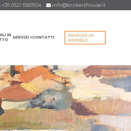
+39 0521 1560504
info@brokershouse.it
LI IN
PROPONI UN
SERVIZI
CONTATTI
ITTO
IMMOBILE