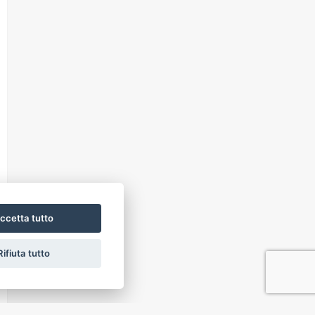
tramite di un suo delegato, al Titolare
del trattamento; ha inoltre il diritto di
farli aggiornare, integrare, rettificare o
cancellare, di chiederne il blocco e di
opporsi al loro trattamento. Più
precisamente, la cancellazione e il
blocco riguardano i dati trattati in
violazione di legge. Per l'integrazione
occorre vantare un interesse.
L'opposizione può essere sempre
esercitata nei riguardi del materiale
commerciale pubblicitario, della vendita
diretta o delle ricerche di mercato; negli
altri casi, l'opposizione presuppone un
motivo legittimo.
ccetta tutto
Rifiuta tutto