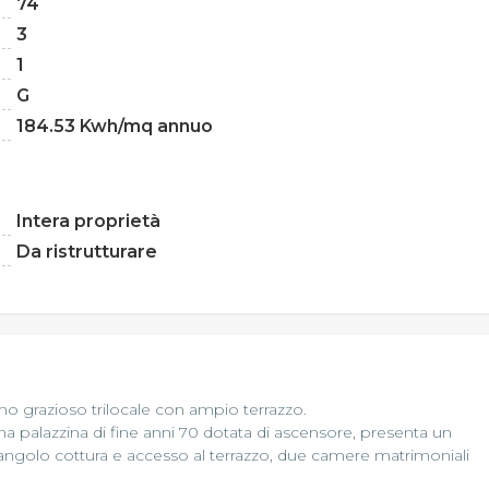
74
3
1
G
184.53 Kwh/mq annuo
Intera proprietà
Da ristrutturare
 grazioso trilocale con ampio terrazzo.
a palazzina di fine anni 70 dotata di ascensore, presenta un
golo cottura e accesso al terrazzo, due camere matrimoniali