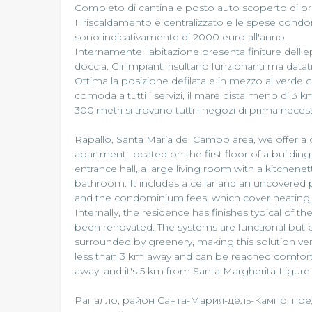
Completo di cantina e posto auto scoperto di pro
Il riscaldamento è centralizzato e le spese condo
sono indicativamente di 2000 euro all'anno.
Internamente l'abitazione presenta finiture dell'ep
doccia. Gli impianti risultano funzionanti ma datati
Ottima la posizione defilata e in mezzo al verde
comoda a tutti i servizi, il mare dista meno di 3 k
300 metri si trovano tutti i negozi di prima nece
Rapallo, Santa Maria del Campo area, we offer a
apartment, located on the first floor of a buildin
entrance hall, a large living room with a kitchen
bathroom. It includes a cellar and an uncovered pa
and the condominium fees, which cover heating, 
Internally, the residence has finishes typical of t
been renovated. The systems are functional but o
surrounded by greenery, making this solution very q
less than 3 km away and can be reached comfortab
away, and it's 5 km from Santa Margherita Ligur
Рапалло, район Санта-Мария-дель-Кампо, пр