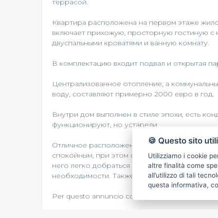
террасой.
Квартира расположена на первом этаже жилог
включает прихожую, просторную гостиную с к
двуспальными кроватями и ванную комнату.
В комплектацию входит подвал и открытая п
Централизованное отопление, а коммунальны
воду, составляют примерно 2000 евро в год.
Внутри дом выполнен в стиле эпохи, есть ко
функционируют, но устарели.
🍪 Questo sito util
Отличное расположение в тихом месте, окру
спокойным, при этом оно удобно для доступа 
Utilizziamo i cookie pe
него легко добраться пешком или на велосип
altre finalità come spe
необходимости. Также в 5 км — Санта-Маргер
all’utilizzo di tali tec
questa informativa, c
Per questo annuncio conttatre Dino al 346 3300