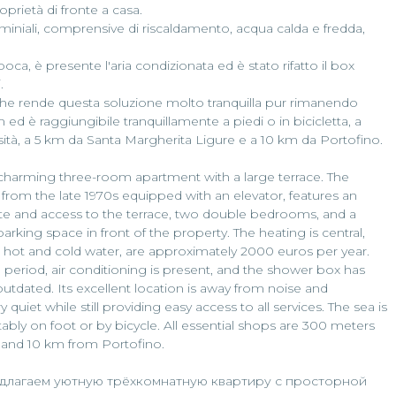
prietà di fronte a casa.
miniali, comprensive di riscaldamento, acqua calda e fredda,
oca, è presente l'aria condizionata ed è stato rifatto il box
.
 che rende questa soluzione molto tranquilla pur rimanendo
m ed è raggiungibile tranquillamente a piedi o in bicicletta, a
ssità, a 5 km da Santa Margherita Ligure e a 10 km da Portofino.
 charming three-room apartment with a large terrace. The
g from the late 1970s equipped with an elevator, features an
ette and access to the terrace, two double bedrooms, and a
rking space in front of the property. The heating is central,
hot and cold water, are approximately 2000 euros per year.
he period, air conditioning is present, and the shower box has
utdated. Its excellent location is away from noise and
uiet while still providing easy access to all services. The sea is
ly on foot or by bicycle. All essential shops are 300 meters
e and 10 km from Portofino.
едлагаем уютную трёхкомнатную квартиру с просторной